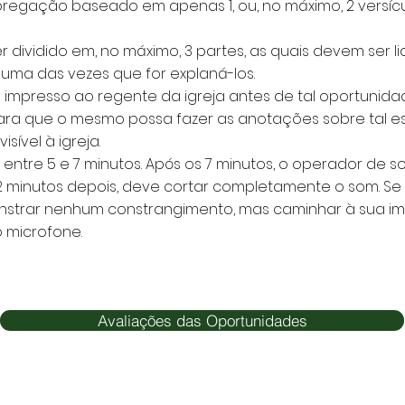
regação baseado em apenas 1, ou, no máximo, 2 versícu
er dividido em, no máximo, 3 partes, as quais devem ser li
 uma das vezes que for explaná-los.
impresso ao regente da igreja antes de tal oportunida
, para que o mesmo possa fazer as anotações sobre tal e
sível à igreja.
 entre 5 e 7 minutos. Após os 7 minutos, o operador de 
minutos depois, deve cortar completamente o som. Se i
trar nenhum constrangimento, mas caminhar à sua im
 microfone.
Avaliações das Oportunidades