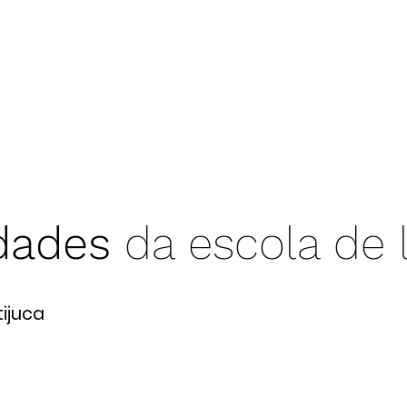
ejas
pastores
GDV
GV
nós
livros
dades
da escola de l
tijuca