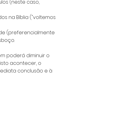
los (neste caso,
dos na Bíblia ("voltemos
de (preferencialmente
sboço.
som poderá diminuir o
sto acontecer, o
ediata conclusão e à