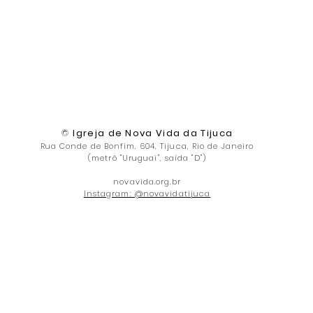
©
Igreja de Nova Vida da Tijuca
Rua Conde de Bonfim, 604, Tijuca, Rio de Janeiro
(metrô "Uruguai", saída "D")
novavida.org.br
Instagram: @novavidatijuca