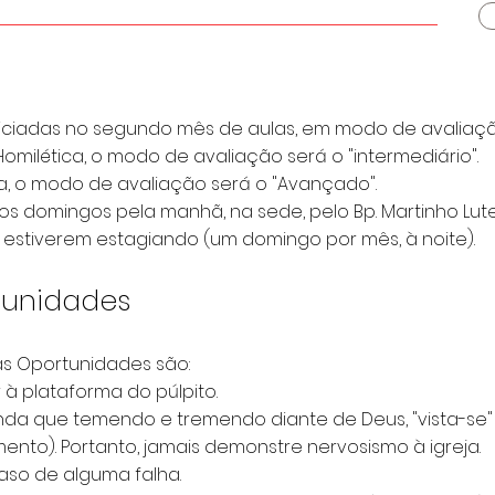
iciadas no segundo mês de aulas, em modo de avaliação
omilética, o modo de avaliação será o "intermediário".
ca, o modo de avaliação será o "Avançado".
s domingos pela manhã, na sede, pelo Bp. Martinho Luter
s estiverem estagiando (um domingo por mês, à noite).
tunidades
as Oportunidades são:
à plataforma do púlpito.
nda que temendo e tremendo diante de Deus, "vista-se
nto). Portanto, jamais demonstre nervosismo à igreja.
so de alguma falha.