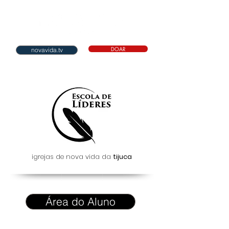
DOAR
novavida.tv
igrejas de nova vida da
tijuca
Área do Aluno