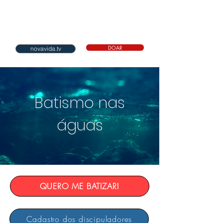
DOAR
novavida.tv
Batismo nas
águas
QUERO ME BATIZAR!
Cadastro dos discipuladores