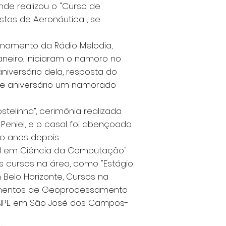
nde realizou o "Curso de
tas de Aeronáutica", se
onamento da Rádio Melodia,
neiro. Iniciaram o namoro no
niversário dela, resposta do
de aniversário um namorado
telinha”, cerimônia realizada
a Peniel, e o casal foi abençoado
o anos depois.
el em Ciência da Computação"
os cursos na área, como "Estágio
Belo Horizonte, Cursos na
ndamentos de Geoprocessamento
 INPE em São José dos Campos-