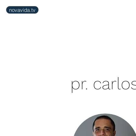
novavida.tv
inicial
agenda
igr
pr. carl