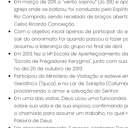
Em março de 2011, o "vento soprou” (Jo 3.8) e a
igreja onde se batizou, foi conduzido pelo Espíri
Rio Comprido, sendo recebido de braços abertos 
Celso Ricardo Conceição.
Com o objetivo inicial apenas de participar do 
sair do anonimato. Foi quando passou a fazer par
assumiu a liderança do grupo no final de abril.
Em 2013 fez a 14° Escola de Aperfeiçoamento da 
"Escola de Pregadores Kerygma", junto com sua
no dia 20 de outubro de 2013.
Participou do Ministério de Visitação e esteve em
Geriátrico (Tijuca), e no Lar de Sarepta (Catumbi
proclamando o amor e salvação do Senhor.
Em uma das visitas, Deus usou uma funcionária d
sobre sua vida e de sua esposa, confirmando 
o chamado para assumir um trabalho, no qual 
Palavra de Deus.