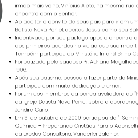
irmão mais velho, Vinícius Aieta, na mesma rua o
encontro com o Senhor.
Ao aceitar o convite de seus pais para ir em um
Batista Nova Peniel, aceitou Jesus como seu Sal
Incentivado por seu pai, logo após o encontro c
dos primeiros acordes no violão que sua mãe t
Também participou do Ministério Infantil Brilho Ce
Foi batizado pelo saudoso Pr. Adriano Magalhã
1996.
Após seu batismo, passou a fazer parte do Minis
participou com muita dedicação e amor.
Foi um dos membros da banca avaliadora do "
da Igreja Batista Nova Peniel, sobre a coorden
Jandira Curio.
Em 31 de outubro de 2009 participou do "I Sem
Química – Preparando Cristãos Para o Aconselha
da Exodus Consultoria, Vanderlei Balchior.