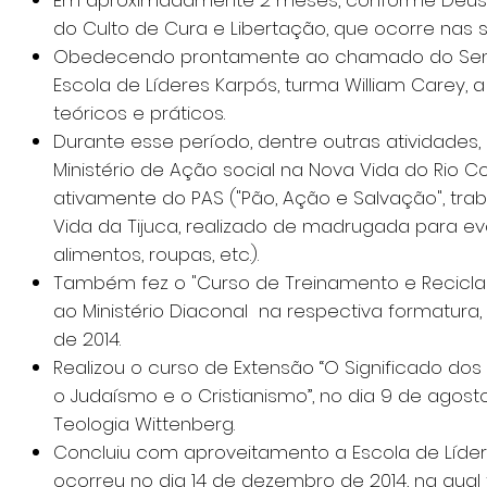
Em aproximadamente 2 meses, conforme Deus r
do Culto de Cura e Libertação, que ocorre nas s
Obedecendo prontamente ao chamado do Senho
Escola de Líderes Karpós, turma William Carey, 
teóricos e práticos.
Durante esse período, dentre outras atividades,
Ministério de Ação social na Nova Vida do Rio C
ativamente do PAS ("Pão, Ação e Salvação", trab
Vida da Tijuca, realizado de madrugada para ev
alimentos, roupas, etc.).
Também fez o "Curso de Treinamento e Recicla
ao Ministério Diaconal na respectiva formatura,
de 2014.
Realizou o curso de Extensão “O Significado do
o Judaísmo e o Cristianismo”, no dia 9 de agost
Teologia Wittenberg.
Concluiu com aproveitamento a Escola de Líder
ocorreu no dia 14 de dezembro de 2014, na qua