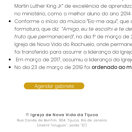
Martin Luther King Jr.” de excelência de aprendi
no ministério, como o melhor aluno do ano 2014 
Conforme o início da música “Eis-me aqui”, qu
formatura, que diz:
“Amigo, eu te escolhi e te d
fruto que permanecerá”
, no dia 1º de março de 
Igreja de Nova Vida do Riachuelo, onde perman
foi transferido para assumir a liderança da Igre
Em março de 2017, assumiu a liderança da Igrej
No dia 23 de março de 2019 foi
ordenado ao min
Agendar gabinete
©
Igreja de Nova Vida da Tijuca
Rua Conde de Bonfim, 604, Tijuca, Rio de Janeiro
(metrô "Uruguai", saída "D")