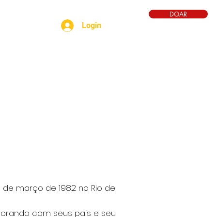
DOAR
Login
YT
batismo
voz
8 de março de 1982 no Rio de
 morando com seus pais e seu