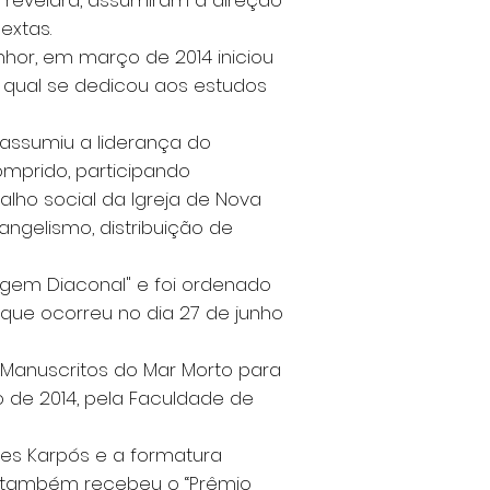
evelara, assumiram a direção
extas.
r, em março de 2014 iniciou
a qual se dedicou aos estudos
 assumiu a liderança do
omprido, participando
alho social da Igreja de Nova
angelismo, distribuição de
gem Diaconal" e foi ordenado
 que ocorreu no dia 27 de junho
s Manuscritos do Mar Morto para
o de 2014, pela Faculdade de
es Karpós e a formatura
l também recebeu o “Prêmio