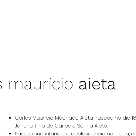
ejas
pastores
GDV
GV
nós
livros
os maurício
aieta
Carlos Maurício Machado Aieta nasceu no dia 1
Janeiro, filho de Carlos e Selma Aieta.
Passou sua infância e adolescência na Tijuca,