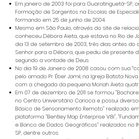
Em janeiro de 2003 foi para Guaratinguetá-SP, o
Formação de Sargentos na Escolas de Especialis
formando em 25 de junho de 2004.
Mesmo em São Paulo, através do site de relaci
conheceu Débora Aieta, que estava no Rio de Ja
dia 13 de setembro de 2003, três dias antes do a
Senhor para a Débora, que pediu de presente 
segundo a vontade de Deus.
No dia 19 de Janeiro de 2008 casou com sua “cos
pelo amado Pr. Éber Jamil, na Igreja Batista Nov
com a chegada da pequena Moriah Aieta quatr
Em 07 de dezembro de 2011 se formou "Bachar
no Centro Universitário Carioca e possui divers
Básico de Sensoriamento Remoto" realizado em 
plataforma "Bentley Map Enterprise V8i", "Fu
e Banco de Dados Geográficos" realizados no
SP, dentre outros.