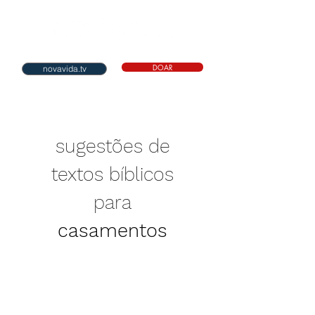
DOAR
novavida.tv
sugestões de
textos bíblicos
para
casamentos