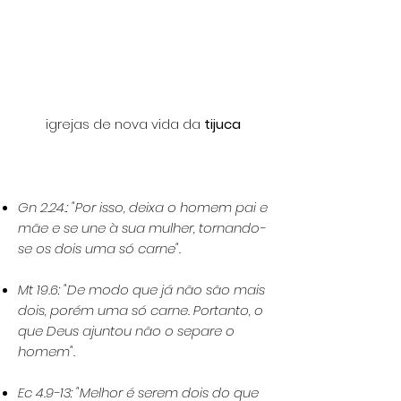
igrejas de nova vida da
tijuca
Gn 2.24.: "
Por isso, deixa o homem pai e
mãe e se une à sua mulher, tornando-
se os dois uma só carne
".
Mt 19.6
: "De modo que já não são mais
dois, porém uma só carne. Portanto, o
que Deus ajuntou não o separe o
homem"
.
Ec 4.9-13
: "Melhor é serem dois do que