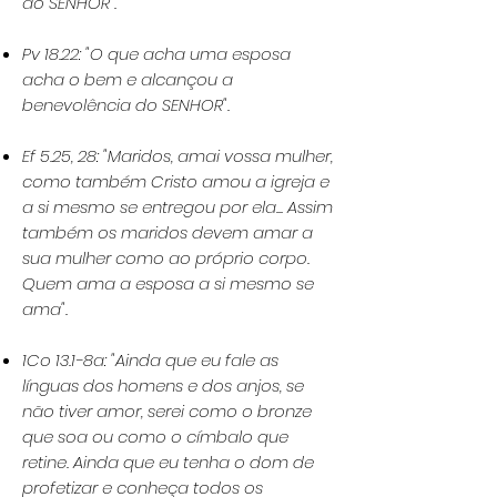
ao SENHOR"
.
Pv 18.22
: "O que acha uma esposa
acha o bem e alcançou a
benevolência do SENHOR"
.
Ef 5.25, 28
: "Maridos, amai vossa mulher,
como também Cristo amou a igreja e
a si mesmo se entregou por ela... Assim
também os maridos devem amar a
sua mulher como ao próprio corpo.
Quem ama a esposa a si mesmo se
ama"
.
1Co 13.1-8a
: "Ainda que eu fale as
línguas dos homens e dos anjos, se
não tiver amor, serei como o bronze
que soa ou como o címbalo que
retine. Ainda que eu tenha o dom de
profetizar e conheça todos os