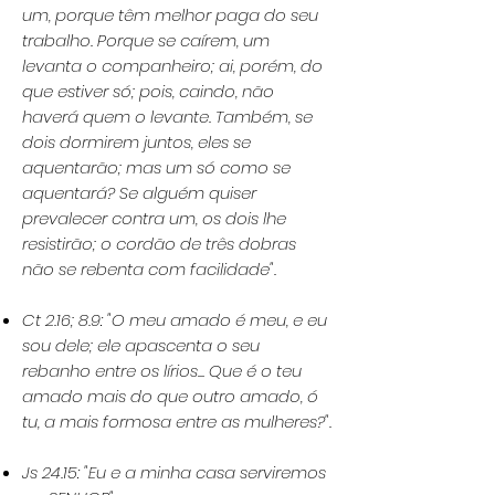
um, porque têm melhor paga do seu
trabalho. Porque se caírem, um
levanta o companheiro; ai, porém, do
que estiver só; pois, caindo, não
haverá quem o levante. Também, se
dois dormirem juntos, eles se
aquentarão; mas um só como se
aquentará? Se alguém quiser
prevalecer contra um, os dois lhe
resistirão; o cordão de três dobras
não se rebenta com facilidade"
.
Ct 2.16; 8.9
: "O meu amado é meu, e eu
sou dele; ele apascenta o seu
rebanho entre os lírios... Que é o teu
amado mais do que outro amado, ó
tu, a mais formosa entre as mulheres?"
.
Js 24.15
: "Eu e a minha casa serviremos