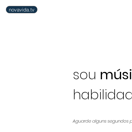
novavida.tv
inicial
agenda
igr
sou
mús
habilida
Aguarde alguns segundos p