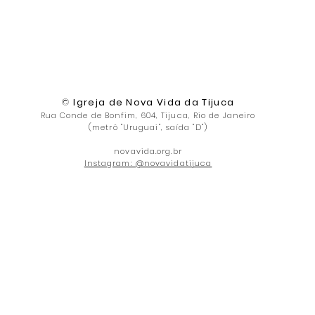
©
Igreja de Nova Vida da Tijuca
Rua Conde de Bonfim, 604, Tijuca, Rio de Janeiro
(metrô "Uruguai", saída "D")
novavida.org.br
Instagram: @novavidatijuca