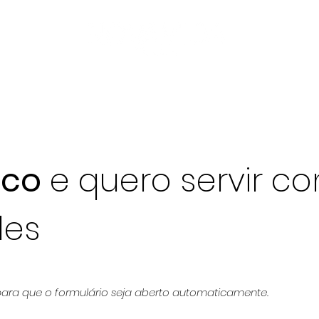
ejas
pastores
GDV
GV
nós
livros
ico
e quero servir c
des
ara que o formulário seja aberto automaticamente.