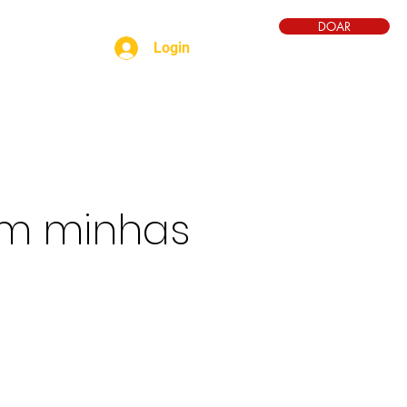
DOAR
Login
YT
batismo
voz
om minhas