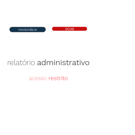
DOAR
novavida.tv
administrativo
relatório
acesso
restrito