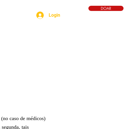
DOAR
Login
YT
batismo
voz
o (no caso de médicos)
segunda, tais