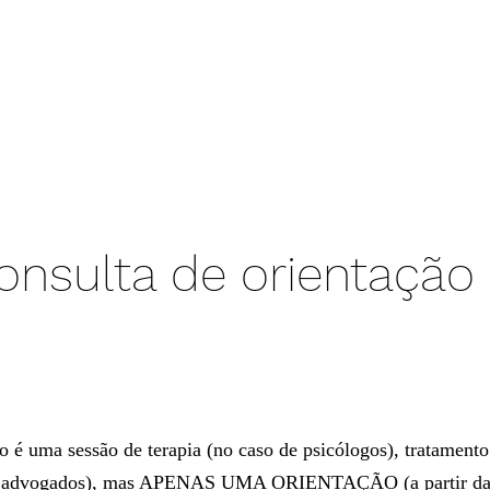
ejas
pastores
GDV
GV
nós
livros
nsulta de orientação
o é uma sessão de terapia (no caso de psicólogos), tratament
de advogados), mas APENAS UMA ORIENTAÇÃO (a partir da 