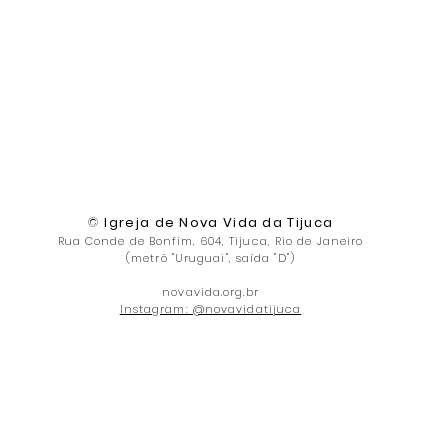
©
Igreja de Nova Vida da Tijuca
Rua Conde de Bonfim, 604, Tijuca, Rio de Janeiro
(metrô "Uruguai", saída "D")
novavida.org.br
Instagram: @novavidatijuca