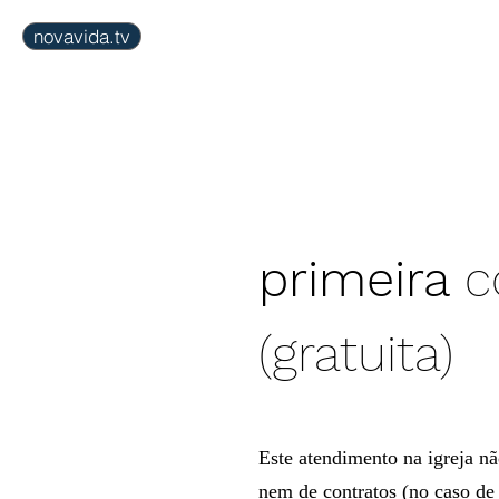
novavida.tv
inicial
agenda
igr
primeira
co
(gratuita)
Este atendimento na igreja nã
nem de contratos (no caso 