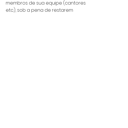
membros de sua equipe (cantores
etc.), sob a pena de restarem
poucos minutos para a pregação.
Portanto, procure dedicar o
máximo deste tempo para a
pregação da Palavra de Deus.
É terminantemente proibido
anunciar a venda de serviços
(ainda que seja oferecimento de
emprego) e de qualqueis
materiais de terceiros, sendo
permitido unicamente o aviso de
livros, CDs ou DVDs de autoria do
próprio pregador, e no local
especificado (Balcão de
Literatura).
Caso o pregador convidado