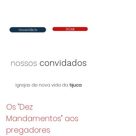
DOAR
novavida.tv
convidados
nossos
igrejas de nova vida da
tijuca
Os "Dez
Mandamentos" aos
pregadores