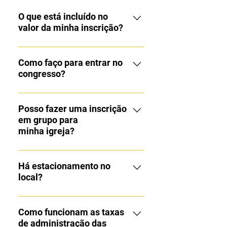
O que está incluído no
valor da minha inscrição?
No valor da sua inscrição está
incluído a entrada no evento e um
Como faço para entrar no
congresso?
lanche, a ser distribuído no intervalo.
Nele não está incluído transporte.
A entrada no evento será
medidante a apresentação do QR
Posso fazer uma inscrição
em grupo para
CODE enviado no momento da
minha igreja?
inscrição, que pode ser feito pelo
seu celular ou de forma impressa.
Sim. No momento inicial da
inscrição você pode escolher se
Há estacionamento no
local?
está realizando um cadastro
individual ou em grupo.
Sim, porém as vagas são limitadas.
Como funcionam as taxas
de administração das