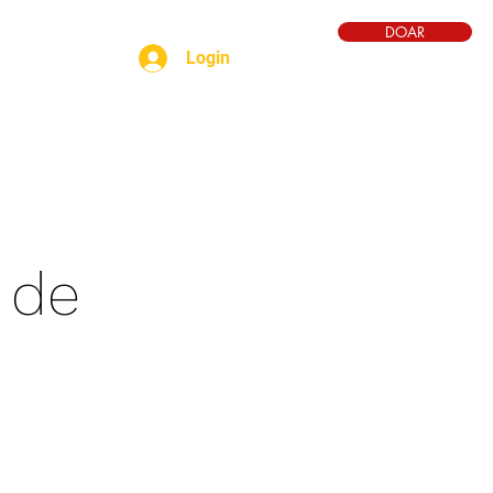
DOAR
Login
YT
batismo
voz
 de