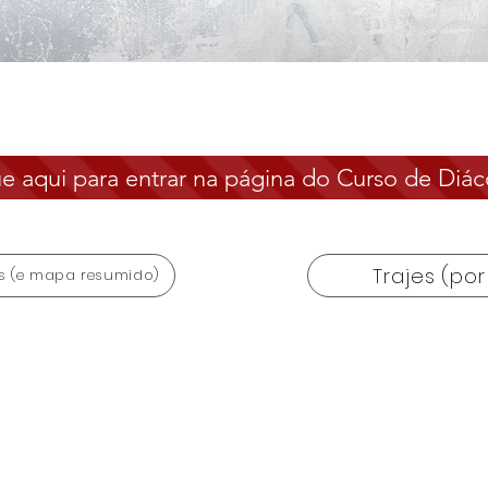
ue aqui para entrar na página do Curso de Diá
Trajes (po
s (e mapa resumido)