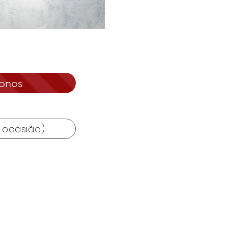
conos
r ocasião)