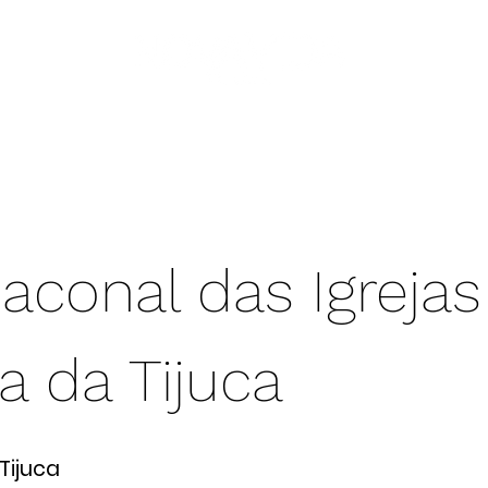
ejas
pastores
GDV
GV
nós
livros
aconal das Igrejas
a da Tijuca
Tijuca