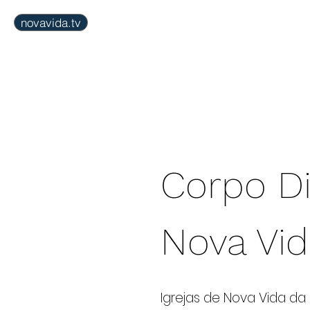
novavida.tv
inicial
agenda
igr
Corpo Di
Nova Vid
Igrejas de Nova Vida da