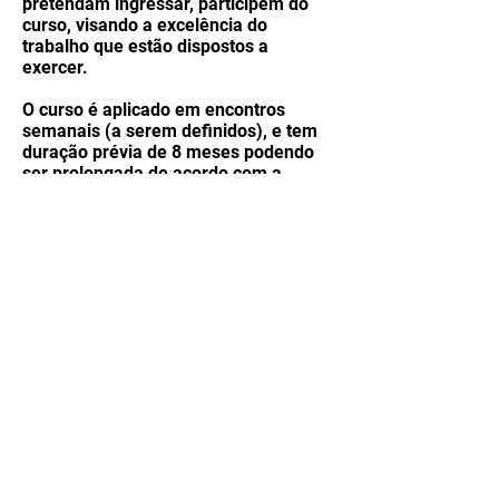
pretendam ingressar, participem do
curso, visando a excelência do
trabalho que estão dispostos a
exercer.
O curso é aplicado em encontros
semanais (a serem definidos), e tem
duração prévia de 8 meses podendo
ser prolongada de acordo com a
necessidade do grupo.
O curso será ministrado por Rafael
Cordova, e poderá ter o auxílio de
outros profissionais da área
(músicos, vocalistas, fonoaudiólogos
etc.)
Horários e valores