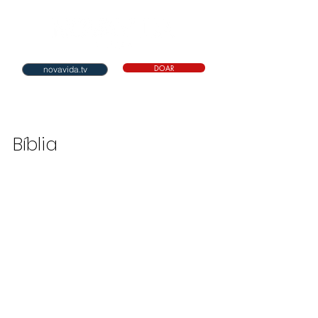
DOAR
novavida.tv
Bíblia